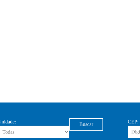
nidade:
CEP:
Buscar