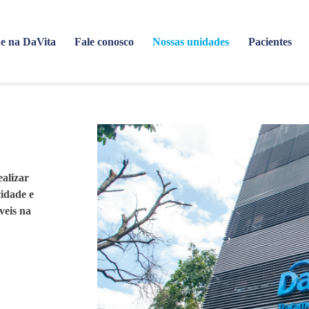
e na DaVita
Fale conosco
Nossas unidades
Pacientes
ealizar
cidade e
veis na
!