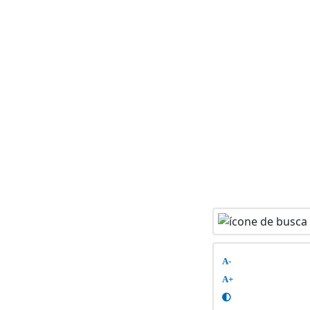
A-
A+