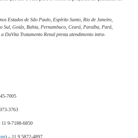
nos Estados de São Paulo, Espírito Santo, Rio de Janeiro,
o Sul, Goiás, Bahia, Pernambuco, Ceará, Paraíba, Pará,
 a DaVita Tratamento Renal presta atendimento intra-
.
945-7005
6973-3763
– 11 9-7188-6850
com
) – 11 9 5872-4897