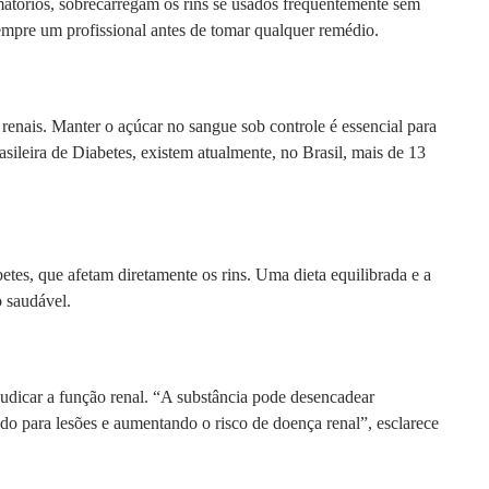
atórios, sobrecarregam os rins se usados frequentemente sem
sempre um profissional antes de tomar qualquer remédio.
renais. Manter o açúcar no sangue sob controle é essencial para
ileira de Diabetes, existem atualmente, no Brasil, mais de 13
betes, que afetam diretamente os rins. Uma dieta equilibrada e a
o saudável.
udicar a função renal. “A substância pode desencadear
ndo para lesões e aumentando o risco de doença renal”, esclarece