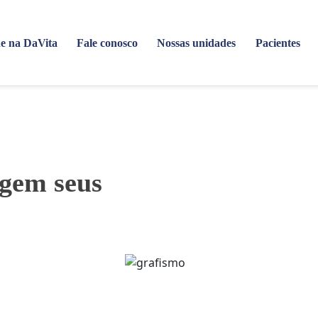
e na DaVita
Fale conosco
Nossas unidades
Pacientes
egem seus