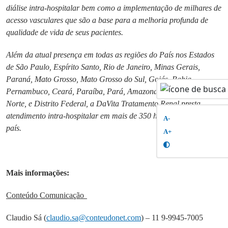
diálise intra-hospitalar bem como a implementação de milhares de
acesso vasculares que são a base para a melhoria profunda de
qualidade de vida de seus pacientes.
Além da atual presença em todas as regiões do País nos Estados
de São Paulo, Espírito Santo, Rio de Janeiro, Minas Gerais,
Paraná, Mato Grosso, Mato Grosso do Sul, Goiás, Bahia,
Pernambuco, Ceará, Paraíba, Pará, Amazonas, Rio Grande do
Norte, e Distrito Federal, a DaVita Tratamento Renal presta
atendimento intra-hospitalar em mais de 350 hospitais em todo o
A-
país.
A+
Mais informações:
Conteúdo Comunicação
Claudio Sá (
claudio.sa@conteudonet.com
) – 11 9-9945-7005