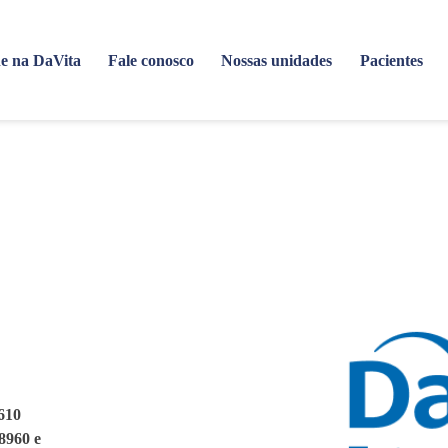
e na DaVita
Fale conosco
Nossas unidades
Pacientes
8610
-8960 e