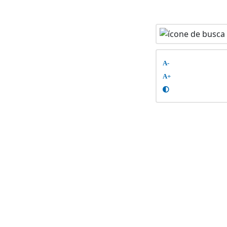
A-
A+