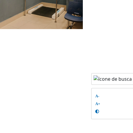
A-
A+