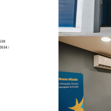
8610
2634 /