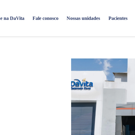
e na DaVita
Fale conosco
Nossas unidades
Pacientes