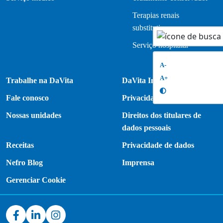
Terapias renais
substitutivas
Serviço hospitalar
A-
A+
Trabalhe na DaVita
DaVita Internacional
Fale conosco
Privacidade do Paciente
Nossas unidades
Direitos dos titulares de
dados pessoais
Receitas
Privacidade de dados
Nefro Blog
Imprensa
Gerenciar Cookie