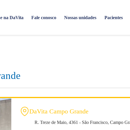
e na DaVita
Fale conosco
Nossas unidades
Pacientes
rande
DaVita Campo Grande
R. Treze de Maio, 4361 - São Francisco, Campo G