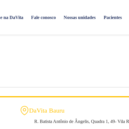
e na DaVita
Fale conosco
Nossas unidades
Pacientes
DaVita Bauru
R. Batista Antônio de Ângelis, Quadra 1, 49- Vila 