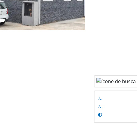
A-
A+