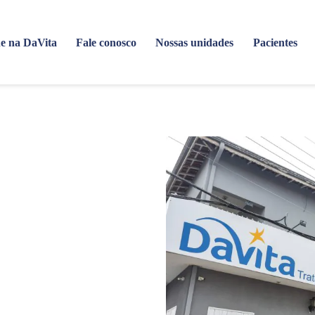
e na DaVita
Fale conosco
Nossas unidades
Pacientes